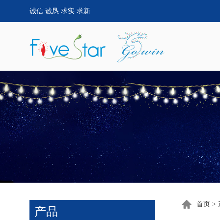
诚信 诚恳 求实 求新
首页
>
产品