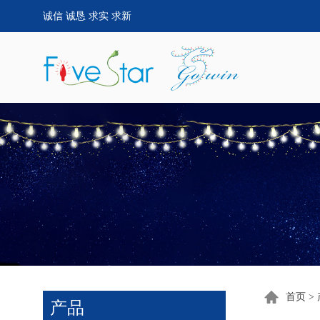
诚信 诚恳 求实 求新
首页
>
产品