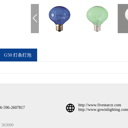
G50 灯条灯泡
http://www.fivestarcn.com
6-596-2607817
http://www.gowinlighting.com
3000