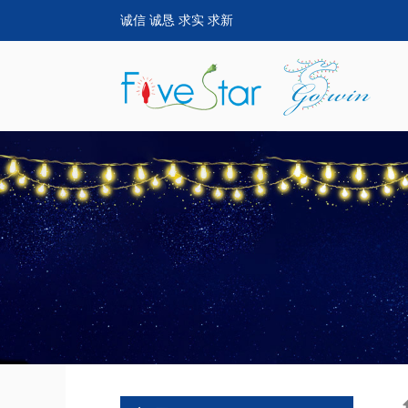
诚信 诚恳 求实 求新