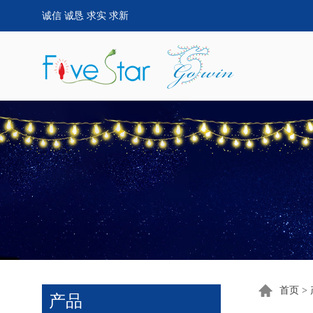
诚信 诚恳 求实 求新
首页
>
产品