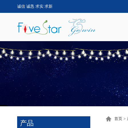
诚信 诚恳 求实 求新
首页
>
产品