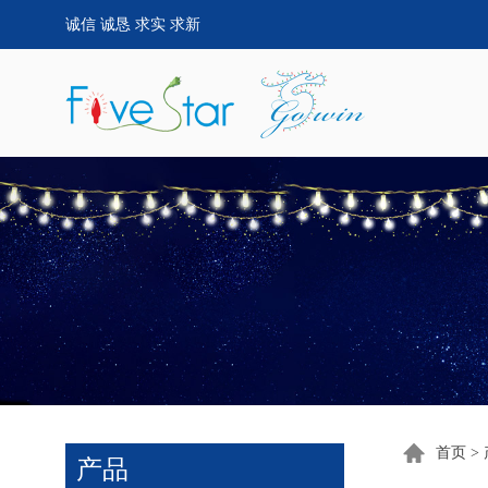
诚信 诚恳 求实 求新
首页
>
产品